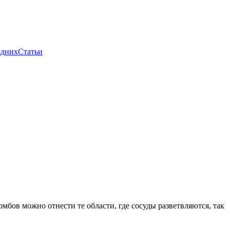
одних
Статьи
мбов можно отнести те области, где сосуды разветвляются, так