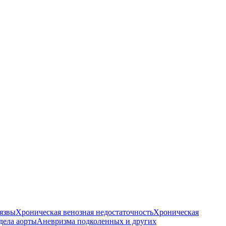
язвы
Хроническая венозная недостаточность
Хроническая
дела аорты
Аневризма подколенных и других