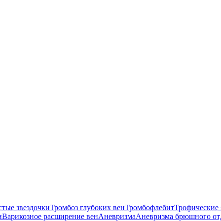
стые звездочки
Тромбоз глубоких вен
Тромбофлебит
Трофические 
и
Варикозное расширение вен
Аневризма
Аневризма брюшного от