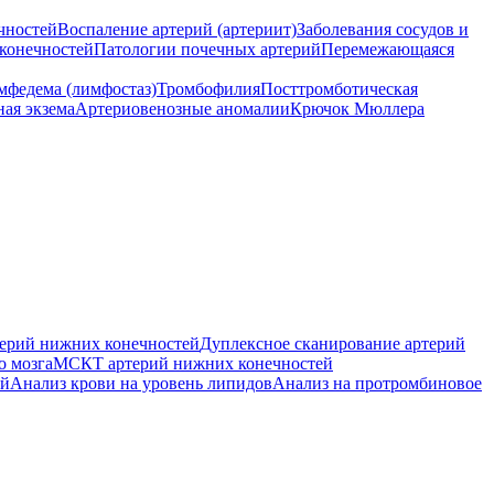
чностей
Воспаление артерий (артериит)
Заболевания сосудов и
конечностей
Патологии почечных артерий
Перемежающаяся
мфедема (лимфостаз)
Тромбофилия
Посттромботическая
ная экзема
Артериовенозные аномалии
Крючок Мюллера
ерий нижних конечностей
Дуплексное сканирование артерий
о мозга
МСКТ артерий нижних конечностей
ей
Анализ крови на уровень липидов
Анализ на протромбиновое