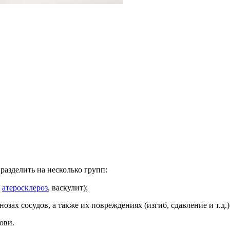
азделить на несколько групп:
,
атеросклероз
, васкулит);
енозах сосудов, а также их повреждениях (изгиб, сдавление и т.д.)
ови.