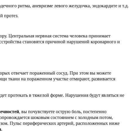
ечного ритма, аневризме левого желудочка, эндокардите и т.д.
й протез.
ру. Центральная нервная система человека принимает
асстройства становятся причиной нарушений коронарного и
торых отвечает пораженный сосуд. При этом вы можете
ощи ткани на пораженном участке отмирают, развивается
дет протекать в тяжелой форме. Нарушения будут являться не
ечностей
, вы почувствуете острую боль, постепенно
опровождается шоковым состоянием с холодным потом,
озом. Пульс периферических артерий, расположенных ниже
а
.