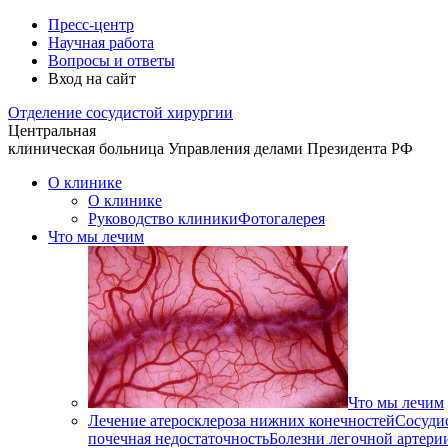
Пресс-центр
Научная работа
Вопросы и ответы
Вход на сайт
Отделение
сосудистой хирургии
Центральная
клиническая больница
Управления делами Президента РФ
О клинике
О клинике
Руководство клиники
Фотогалерея
Что мы лечим
Что мы лечим
Лечение атеросклероза нижних конечностей
Сосуди
почечная недостаточность
Болезни легочной артери