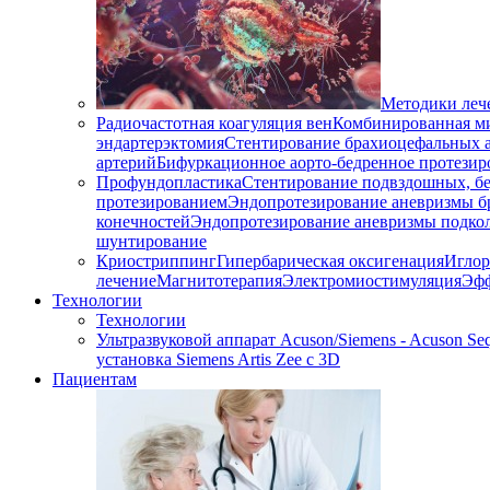
Методики леч
Радиочастотная коагуляция вен
Комбинированная ми
эндартерэктомия
Стентирование брахиоцефальных 
артерий
Бифуркационное аорто-бедренное протезир
Профундопластика
Стентирование подвздошных, бе
протезированием
Эндопротезирование аневризмы б
конечностей
Эндопротезирование аневризмы подко
шунтирование
Криостриппинг
Гипербарическая оксигенация
Иглор
лечение
Магнитотерапия
Электромиостимуляция
Эфф
Технологии
Технологии
Ультразвуковой аппарат Acuson/Siemens - Acuson Seq
установка Siemens Artis Zee с 3D
Пациентам