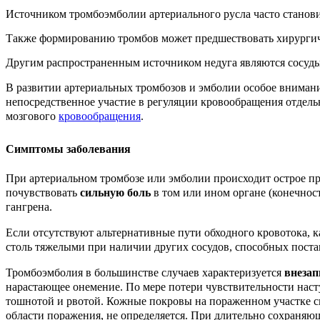
Источником тромбоэмболии артериального русла часто становит
Также формированию тромбов может предшествовать хирургиче
Другим распространенным источником недуга являются сосуды
В развитии артериальных тромбозов и эмболии особое внимани
непосредственное участие в регуляции кровообращения отдель
мозгового
кровообращения
.
Симптомы заболевания
При артериальном тромбозе или эмболии происходит острое пр
почувствовать
сильную боль
в том или ином органе (конечнос
гангрена.
Если отсутствуют альтернативные пути обходного кровотока, к
столь тяжелыми при наличии других сосудов, способных поста
Тромбоэмболия в большинстве случаев характеризуется
внеза
нарастающее онемение. По мере потери чувствительности наст
тошнотой и рвотой. Кожные покровы на пораженном участке сн
области поражения, не определяется. При длительно сохраняю