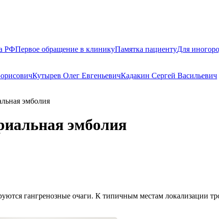
а РФ
Первое обращение в клинику
Памятка пациенту
Для иногор
Борисович
Кутырев Олег Евгеньевич
Кадакин Сергей Васильевич
альная эмболия
риальная эмболия
руются гангренозные очаги. К типичным местам локализации тро