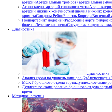
артерий
Артериальный тромбоз / артериальная эмбо
Атеросклероз артерий головного мозга
Атеросклеро
артерий нижних конечностей
Ишемия нижних коне
хромота
Синдром Рейно
Болезнь Бюргера
Височный 
Полиартериит нодозный
Расслоение аорты
Фиброзно
болезнь
Лечение гангрены
Сосудистая хирургия ниж
Диагностика
Диагностика
Анализ крови на уровень липидов (2)
Ангиография
МСКТ брюшного отдела аорты
Дуплексное сканиро
Дуплексное сканирование брюшного отдела аорты
время
Методики лечения