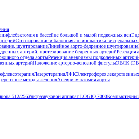
ения
нифлебэктомия в бассейне большой и малой подкожных вен
Энд
артерий
Стентирование и балонная ангиопластика висцеральных
ование, шунтирование
Линейное аорто-бедренное шунтирование
дренных артерий, протезирование бедренных артерий
Резекция 
рюшного отдела аорты
Резекция аневризмы подколенных артерий
ленных артерий
Наложение артерио-венозной фистулы
ЭВЛК (ЭВ
ефлексотерапия
Лазеротерапия
ЛФК
Электрофорез лекарственных
ерентные методы лечения
Аневризмэктомия аорты
uoiia 512/256
Ультразвуковой аппарат LOGIQ 7000
Компьютерный 