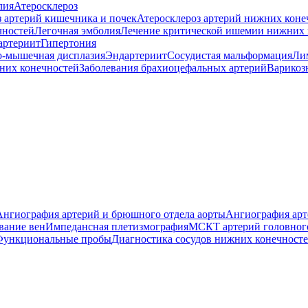
лия
Атеросклероз
з артерий кишечника и почек
Атеросклероз артерий нижних коне
чностей
Легочная эмболия
Лечение критической ишемии нижних 
артериит
Гипертония
-мышечная дисплазия
Эндартериит
Сосудистая мальформация
Ли
них конечностей
Заболевания брахиоцефальных артерий
Варикоз
Ангиография артерий и брюшного отдела аорты
Ангиография арт
вание вен
Импедансная плетизмография
МСКТ артерий головног
Функциональные пробы
Диагностика сосудов нижних конечност