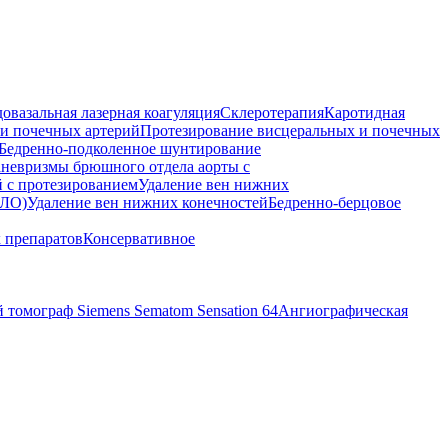
овазальная лазерная коагуляция
Склеротерапия
Каротидная
 и почечных артерий
Протезирование висцеральных и почечных
Бедренно-подколенное шунтирование
аневризмы брюшного отдела аорты с
 с протезированием
Удаление вен нижних
ЛО)
Удаление вен нижних конечностей
Бедренно-берцовое
 препаратов
Консервативное
томограф Siemens Sematom Sensation 64
Ангиографическая