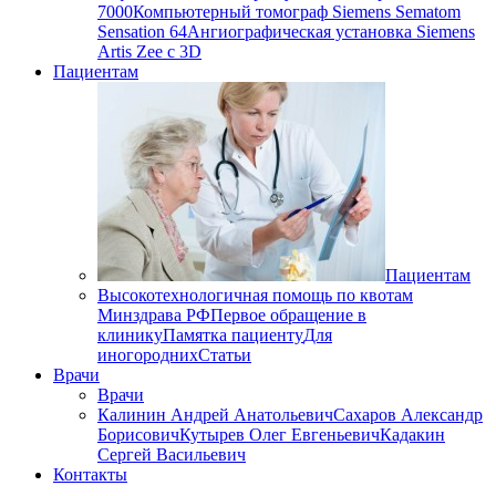
7000
Компьютерный томограф Siemens Sematom
Sensation 64
Ангиографическая установка Siemens
Artis Zee с 3D
Пациентам
Пациентам
Высокотехнологичная помощь по квотам
Минздрава РФ
Первое обращение в
клинику
Памятка пациенту
Для
иногородних
Статьи
Врачи
Врачи
Калинин Андрей Анатольевич
Сахаров Александр
Борисович
Кутырев Олег Евгеньевич
Кадакин
Сергей Васильевич
Контакты