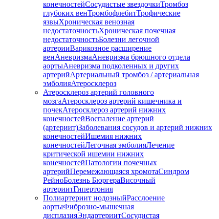
конечностей
Сосудистые звездочки
Тромбоз
глубоких вен
Тромбофлебит
Трофические
язвы
Хроническая венозная
недостаточность
Хроническая почечная
недостаточность
Болезни легочной
артерии
Варикозное расширение
вен
Аневризма
Аневризма брюшного отдела
аорты
Аневризма подколенных и других
артерий
Артериальный тромбоз / артериальная
эмболия
Атеросклероз
Атеросклероз артерий головного
мозга
Атеросклероз артерий кишечника и
почек
Атеросклероз артерий нижних
конечностей
Воспаление артерий
(артериит)
Заболевания сосудов и артерий нижних
конечностей
Ишемия нижних
конечностей
Легочная эмболия
Лечение
критической ишемии нижних
конечностей
Патологии почечных
артерий
Перемежающаяся хромота
Синдром
Рейно
Болезнь Бюргера
Височный
артериит
Гипертония
Полиартериит нодозный
Расслоение
аорты
Фиброзно-мышечная
дисплазия
Эндартериит
Сосудистая