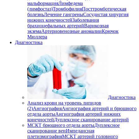
мальформация
Лимфедема
(лимфостаз)
Тромбофилия
Посттромботическая
болезнь
Лечение гангрены
Сосудистая хирургия
нижних конечностей
Заболевания
брахиоцефальных артерий
Варикозная
экзема
Артериовенозные аномалии
Крючок
Мюллера
Диагностика
Диагностика
Анализ крови на уровень липидов
(2)
Ангиография
Ангиография артерий и брюшного
отдела аорты
Ангиография артерий нижних
конечностей
Дуплексное сканирование артерий
МСКТ брюшного отдела аорты
Дуплексное
сканирование вен
Импедансная
плетизмография
МСКТ артерий головного