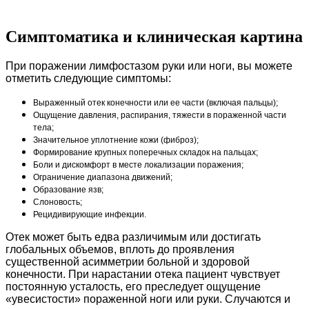
Симптоматика и клиническая картина
При поражении лимфостазом руки или ноги, вы можете
отметить следующие симптомы:
Выраженный отек конечности или ее части (включая пальцы);
Ощущение давления, распирания, тяжести в пораженной части
тела;
Значительное уплотнение кожи (фиброз);
Формирование крупных поперечных складок на пальцах;
Боли и дискомфорт в месте локализации поражения;
Ограничение диапазона движений;
Образование язв;
Слоновость;
Рецидивирующие инфекции.
Отек может быть едва различимым или достигать
глобальных объемов, вплоть до проявления
существенной асимметрии больной и здоровой
конечности. При нарастании отека пациент чувствует
постоянную усталость, его преследует ощущение
«увесистости» пораженной ноги или руки. Случаются и