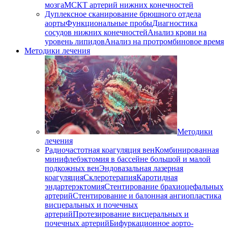
мозга
МСКТ артерий нижних конечностей
Дуплексное сканирование брюшного отдела
аорты
Функциональные пробы
Диагностика
сосудов нижних конечностей
Анализ крови на
уровень липидов
Анализ на протромбиновое время
Методики лечения
Методики
лечения
Радиочастотная коагуляция вен
Комбинированная
минифлебэктомия в бассейне большой и малой
подкожных вен
Эндовазальная лазерная
коагуляция
Склеротерапия
Каротидная
эндартерэктомия
Стентирование брахиоцефальных
артерий
Стентирование и балонная ангиопластика
висцеральных и почечных
артерий
Протезирование висцеральных и
почечных артерий
Бифуркационное аорто-