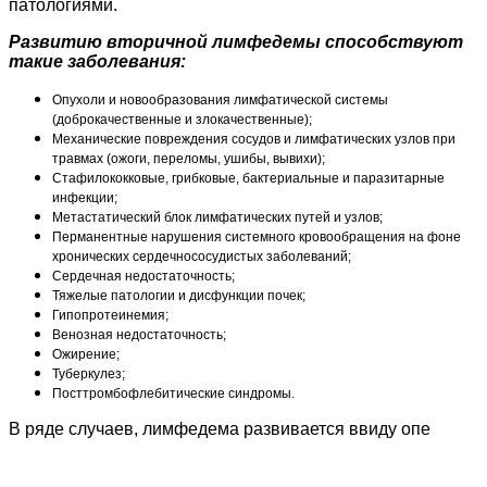
патологиями.
Развитию вторичной лимфедемы способствуют
такие заболевания:
Опухоли и новообразования лимфатической системы
(доброкачественные и злокачественные);
Механические повреждения сосудов и лимфатических узлов при
травмах (ожоги, переломы, ушибы, вывихи);
Стафилококковые, грибковые, бактериальные и паразитарные
инфекции;
Метастатический блок лимфатических путей и узлов;
Перманентные нарушения системного кровообращения на фоне
хронических сердечнососудистых заболеваний;
Сердечная недостаточность;
Тяжелые патологии и дисфункции почек;
Гипопротеинемия;
Венозная недостаточность;
Ожирение;
Туберкулез;
Посттромбофлебитические синдромы.
В ряде случаев, лимфедема развивается ввиду опе