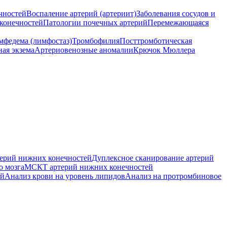
чностей
Воспаление артерий (артериит)
Заболевания сосудов и
конечностей
Патологии почечных артерий
Перемежающаяся
мфедема (лимфостаз)
Тромбофилия
Посттромботическая
ная экзема
Артериовенозные аномалии
Крючок Мюллера
ерий нижних конечностей
Дуплексное сканирование артерий
о мозга
МСКТ артерий нижних конечностей
ей
Анализ крови на уровень липидов
Анализ на протромбиновое