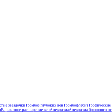
стые звездочки
Тромбоз глубоких вен
Тромбофлебит
Трофические 
и
Варикозное расширение вен
Аневризма
Аневризма брюшного от