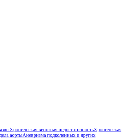
язвы
Хроническая венозная недостаточность
Хроническая
дела аорты
Аневризма подколенных и других