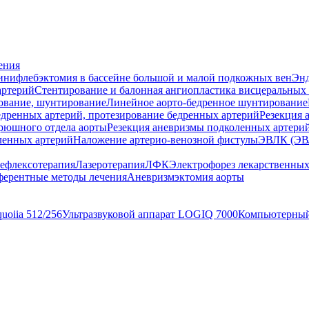
ения
нифлебэктомия в бассейне большой и малой подкожных вен
Энд
артерий
Стентирование и балонная ангиопластика висцеральных
ование, шунтирование
Линейное аорто-бедренное шунтирование
дренных артерий, протезирование бедренных артерий
Резекция 
рюшного отдела аорты
Резекция аневризмы подколенных артерий
ленных артерий
Наложение артерио-венозной фистулы
ЭВЛК (ЭВ
ефлексотерапия
Лазеротерапия
ЛФК
Электрофорез лекарственных
ерентные методы лечения
Аневризмэктомия аорты
uoiia 512/256
Ультразвуковой аппарат LOGIQ 7000
Компьютерный 