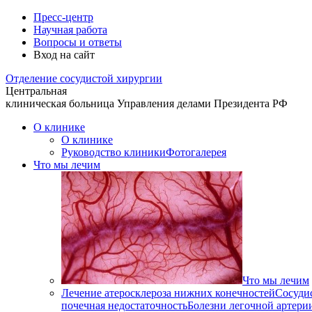
Пресс-центр
Научная работа
Вопросы и ответы
Вход на сайт
Отделение
сосудистой хирургии
Центральная
клиническая больница
Управления делами Президента РФ
О клинике
О клинике
Руководство клиники
Фотогалерея
Что мы лечим
Что мы лечим
Лечение атеросклероза нижних конечностей
Сосуди
почечная недостаточность
Болезни легочной артери