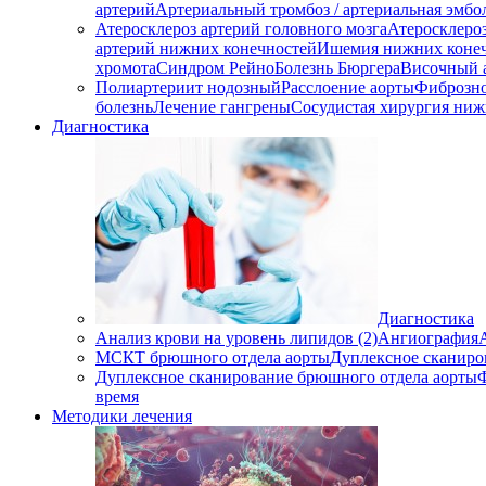
артерий
Артериальный тромбоз / артериальная эмбо
Атеросклероз артерий головного мозга
Атеросклеро
артерий нижних конечностей
Ишемия нижних коне
хромота
Синдром Рейно
Болезнь Бюргера
Височный 
Полиартериит нодозный
Расслоение аорты
Фиброзно
болезнь
Лечение гангрены
Сосудистая хирургия ниж
Диагностика
Диагностика
Анализ крови на уровень липидов (2)
Ангиография
МСКТ брюшного отдела аорты
Дуплексное сканиро
Дуплексное сканирование брюшного отдела аорты
время
Методики лечения