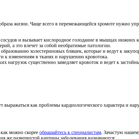
образа жизни. Чаще всего в перемежающейся хромоте нужно упре
 сосудов и вызывает кислородное голодание в мышцах нижних к
ерий, а это влечет за собой необратимые патологии.
бразованию холестериновых бляшек, которые и ведут к закупор
ти к изменениям в тканях и нарушению кровотока.
ких нагрузок существенно замедляет кровоток и ведет к застойн
т выражаться как проблемы кардиологического характера и нару
 как можно скорее
обращайтесь к специалистам
. Зачастую нашем
ия же развернутой картины заболевания назначаются: