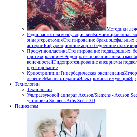
Методики леч
Радиочастотная коагуляция вен
Комбинированная ми
эндартерэктомия
Стентирование брахиоцефальных 
артерий
Бифуркационное аорто-бедренное протезир
Профундопластика
Стентирование подвздошных, бе
протезированием
Эндопротезирование аневризмы б
конечностей
Эндопротезирование аневризмы подко
шунтирование
Криостриппинг
Гипербарическая оксигенация
Иглор
лечение
Магнитотерапия
Электромиостимуляция
Эфф
Технологии
Технологии
Ультразвуковой аппарат Acuson/Siemens - Acuson Seq
установка Siemens Artis Zee с 3D
Пациентам