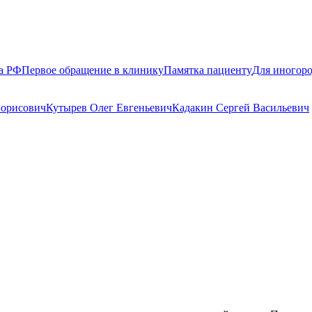
а РФ
Первое обращение в клинику
Памятка пациенту
Для иногор
Борисович
Кутырев Олег Евгеньевич
Кадакин Сергей Васильевич