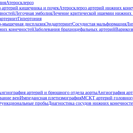
лия
Атеросклероз
з артерий кишечника и почек
Атеросклероз артерий нижних коне
чностей
Легочная эмболия
Лечение критической ишемии нижних 
артериит
Гипертония
-мышечная дисплазия
Эндартериит
Сосудистая мальформация
Ли
них конечностей
Заболевания брахиоцефальных артерий
Варикоз
Ангиография артерий и брюшного отдела аорты
Ангиография арт
вание вен
Импедансная плетизмография
МСКТ артерий головног
Функциональные пробы
Диагностика сосудов нижних конечност