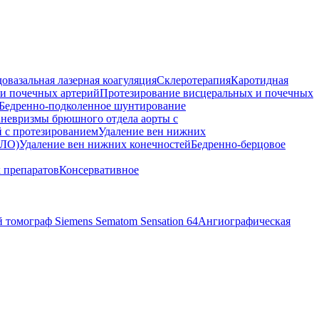
овазальная лазерная коагуляция
Склеротерапия
Каротидная
 и почечных артерий
Протезирование висцеральных и почечных
Бедренно-подколенное шунтирование
аневризмы брюшного отдела аорты с
 с протезированием
Удаление вен нижних
ЛО)
Удаление вен нижних конечностей
Бедренно-берцовое
 препаратов
Консервативное
томограф Siemens Sematom Sensation 64
Ангиографическая