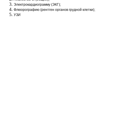
Электрокардиограмму (ЭКГ);
Флюорографию (рентген органов грудной клетки);
УЗИ