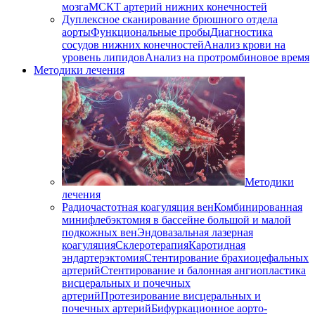
мозга
МСКТ артерий нижних конечностей
Дуплексное сканирование брюшного отдела
аорты
Функциональные пробы
Диагностика
сосудов нижних конечностей
Анализ крови на
уровень липидов
Анализ на протромбиновое время
Методики лечения
Методики
лечения
Радиочастотная коагуляция вен
Комбинированная
минифлебэктомия в бассейне большой и малой
подкожных вен
Эндовазальная лазерная
коагуляция
Склеротерапия
Каротидная
эндартерэктомия
Стентирование брахиоцефальных
артерий
Стентирование и балонная ангиопластика
висцеральных и почечных
артерий
Протезирование висцеральных и
почечных артерий
Бифуркационное аорто-