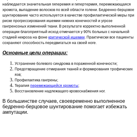
наблюдается значительная гиперемия и гипертермия, перемежающаяся
хромота, выпадение волосков по всей области голени. Бедренно-берцовое
шунтирование часто используется в качестве профилактической меры при
риске прогрессирования ишемии нижних конечностей и угрозе
гангренозных изменений ткани. В результате корректно выполненной
операции благоприятный исход отмечается у 90% больных с начальной
стадией некроза на фоне
критической ишемии
. Практически все пациенты
сохраняют способность передвигаться на своей ноге.
Основные цели операции:
Устранение болевого синдрома в пораженной конечности;
Предотвращение отмирания тканей и формирования трофических
язв;
Профилактика гангрены;
Терапия
перемежающейся хромоты
;
Восстановление надлежащего кровоснабжения ног.
В большинстве случаев, своевременно выполненное
бедренно-берцовое шунтирование помогает избежать
ампутации.