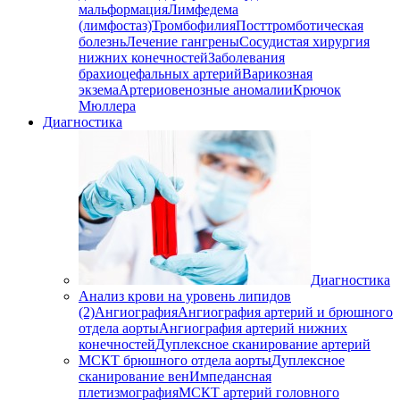
мальформация
Лимфедема
(лимфостаз)
Тромбофилия
Посттромботическая
болезнь
Лечение гангрены
Сосудистая хирургия
нижних конечностей
Заболевания
брахиоцефальных артерий
Варикозная
экзема
Артериовенозные аномалии
Крючок
Мюллера
Диагностика
Диагностика
Анализ крови на уровень липидов
(2)
Ангиография
Ангиография артерий и брюшного
отдела аорты
Ангиография артерий нижних
конечностей
Дуплексное сканирование артерий
МСКТ брюшного отдела аорты
Дуплексное
сканирование вен
Импедансная
плетизмография
МСКТ артерий головного