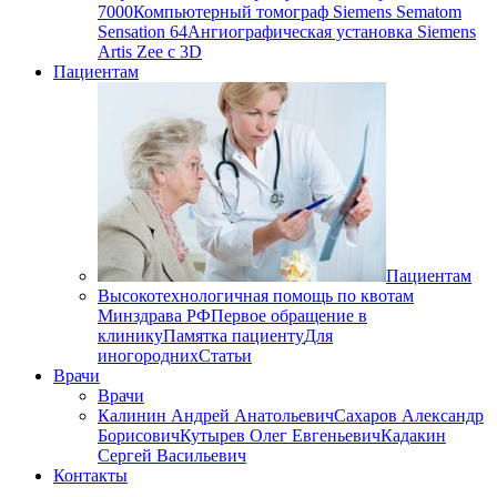
7000
Компьютерный томограф Siemens Sematom
Sensation 64
Ангиографическая установка Siemens
Artis Zee с 3D
Пациентам
Пациентам
Высокотехнологичная помощь по квотам
Минздрава РФ
Первое обращение в
клинику
Памятка пациенту
Для
иногородних
Статьи
Врачи
Врачи
Калинин Андрей Анатольевич
Сахаров Александр
Борисович
Кутырев Олег Евгеньевич
Кадакин
Сергей Васильевич
Контакты