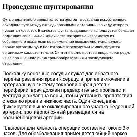
Проведение шунтирования
Суть оперативного вмешательства обстоит в создании искусственного
обходного пути между окклюдированными артериями, по ходу которого
пускается кровоток. В качестве шунта традиционно используется большая
подкожная вена нижней конечности, которая не извлекается из
собственного ложа. Если ее применение невозможно, используются
прочие аутовены рук и ног, которые впоследствии компенсируются
организмом самостоятельно. Синтетические протезы внедряются редко
из-за повышенного риска тромбообразования и последующего
отторжения.
Поскольку венозные сосуды служат для обратного
перенаправления крови к сердцу, а при ее включении в
артериальную систему ток крови обращается к
периферии, врач должен предварительно произвести
деструкцию клапана вены, чтобы устранить препятствия
стеканию крови в нижнюю часть. Один конец вены
фиксируется выше окклюдированного участка бедренной
артерии, противоположный размещается на
большеберцовой артерии.
Плановая длительность операции составляет около 3-х
часов. Для обезболивания применяется общий наркоз