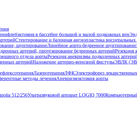
ения
нифлебэктомия в бассейне большой и малой подкожных вен
Энд
артерий
Стентирование и балонная ангиопластика висцеральных
ование, шунтирование
Линейное аорто-бедренное шунтирование
дренных артерий, протезирование бедренных артерий
Резекция 
рюшного отдела аорты
Резекция аневризмы подколенных артерий
ленных артерий
Наложение артерио-венозной фистулы
ЭВЛК (ЭВ
ефлексотерапия
Лазеротерапия
ЛФК
Электрофорез лекарственных
ерентные методы лечения
Аневризмэктомия аорты
uoiia 512/256
Ультразвуковой аппарат LOGIQ 7000
Компьютерный 