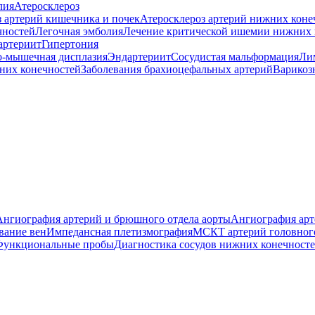
лия
Атеросклероз
з артерий кишечника и почек
Атеросклероз артерий нижних коне
чностей
Легочная эмболия
Лечение критической ишемии нижних 
артериит
Гипертония
-мышечная дисплазия
Эндартериит
Сосудистая мальформация
Ли
них конечностей
Заболевания брахиоцефальных артерий
Варикоз
Ангиография артерий и брюшного отдела аорты
Ангиография арт
вание вен
Импедансная плетизмография
МСКТ артерий головног
Функциональные пробы
Диагностика сосудов нижних конечност