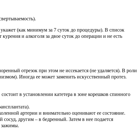
свертываемость).
укажет (как минимум за 7 суток до процедуры). В список
курения и алкоголя за двое суток до операции и не есть
ренный отрезок при этом не иссекается (не удаляется). В роли
низмом). Иногда ее может заменить искусственный протез.
 состоит в установлении катетера в зоне корешков спинного
рансплантата).
дколенной артерии и внимательно оценивают ее состояние.
сосуд, другим – в бедренный. Затем в нее подается
т зажимы.