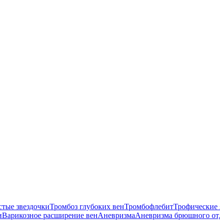
стые звездочки
Тромбоз глубоких вен
Тромбофлебит
Трофические 
и
Варикозное расширение вен
Аневризма
Аневризма брюшного от