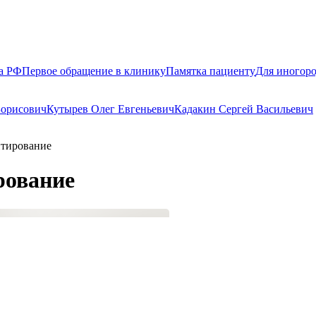
а РФ
Первое обращение в клинику
Памятка пациенту
Для иногор
Борисович
Кутырев Олег Евгеньевич
Кадакин Сергей Васильевич
нтирование
рование