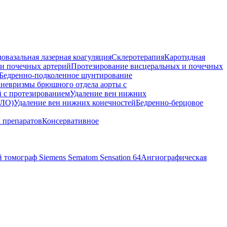
овазальная лазерная коагуляция
Склеротерапия
Каротидная
 и почечных артерий
Протезирование висцеральных и почечных
Бедренно-подколенное шунтирование
аневризмы брюшного отдела аорты с
 с протезированием
Удаление вен нижних
ЛО)
Удаление вен нижних конечностей
Бедренно-берцовое
 препаратов
Консервативное
томограф Siemens Sematom Sensation 64
Ангиографическая