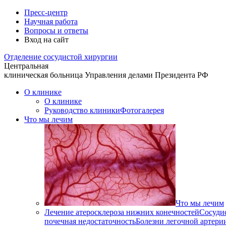
Пресс-центр
Научная работа
Вопросы и ответы
Вход на сайт
Отделение
сосудистой хирургии
Центральная
клиническая больница
Управления делами Президента РФ
О клинике
О клинике
Руководство клиники
Фотогалерея
Что мы лечим
Что мы лечим
Лечение атеросклероза нижних конечностей
Сосуди
почечная недостаточность
Болезни легочной артери