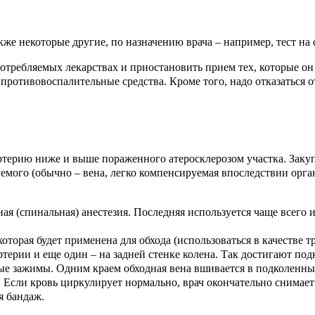
кже некоторые другие, по назначению врача – например, тест на 
требляемых лекарствах и приостановить прием тех, которые он 
отивовоспалительные средства. Кроме того, надо отказаться от 
ртерию ниже и выше пораженного атеросклерозом участка. Закупо
емого (обычно – вена, легко компенсируемая впоследствии орга
я (спинальная) анестезия. Последняя используется чаще всего и
которая будет применена для обхода (использоваться в качестве т
ртерии и еще один – на задней стенке колена. Так достигают по
 зажимы. Одним краем обходная вена вшивается в подколенный 
. Если кровь циркулирует нормально, врач окончательно снимае
я бандаж.