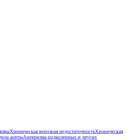
язвы
Хроническая венозная недостаточность
Хроническая
дела аорты
Аневризма подколенных и других