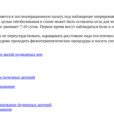
ляется в послеоперационную палату под наблюдение оперировавш
С целью обезболивания в спине может быть оставлена игла для э
 занимает 7-10 суток. Первое время могут наблюдаться боли и о
 не переусердствовать, наращивать расстояние надо постепенно.
ходимо проходить физиотерапевтические процедуры и носить сп
 и малой подкожных вен
и почечных артерий
ирование
зирование бедренных артерий
ванием