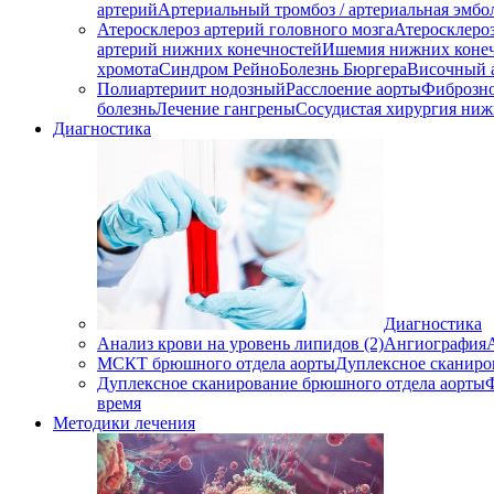
артерий
Артериальный тромбоз / артериальная эмбо
Атеросклероз артерий головного мозга
Атеросклеро
артерий нижних конечностей
Ишемия нижних коне
хромота
Синдром Рейно
Болезнь Бюргера
Височный 
Полиартериит нодозный
Расслоение аорты
Фиброзно
болезнь
Лечение гангрены
Сосудистая хирургия ниж
Диагностика
Диагностика
Анализ крови на уровень липидов (2)
Ангиография
МСКТ брюшного отдела аорты
Дуплексное сканиро
Дуплексное сканирование брюшного отдела аорты
время
Методики лечения