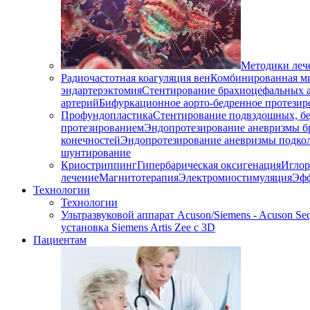
Методики леч
Радиочастотная коагуляция вен
Комбинированная ми
эндартерэктомия
Стентирование брахиоцефальных 
артерий
Бифуркационное аорто-бедренное протезир
Профундопластика
Стентирование подвздошных, бе
протезированием
Эндопротезирование аневризмы б
конечностей
Эндопротезирование аневризмы подко
шунтирование
Криостриппинг
Гипербарическая оксигенация
Иглор
лечение
Магнитотерапия
Электромиостимуляция
Эфф
Технологии
Технологии
Ультразвуковой аппарат Acuson/Siemens - Acuson Seq
установка Siemens Artis Zee с 3D
Пациентам