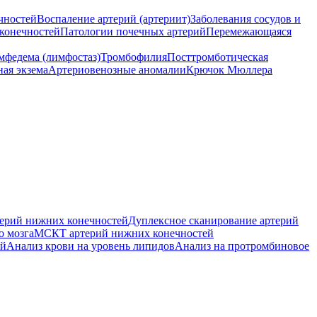
чностей
Воспаление артерий (артериит)
Заболевания сосудов и
конечностей
Патологии почечных артерий
Перемежающаяся
мфедема (лимфостаз)
Тромбофилия
Посттромботическая
ная экзема
Артериовенозные аномалии
Крючок Мюллера
ерий нижних конечностей
Дуплексное сканирование артерий
о мозга
МСКТ артерий нижних конечностей
ей
Анализ крови на уровень липидов
Анализ на протромбиновое