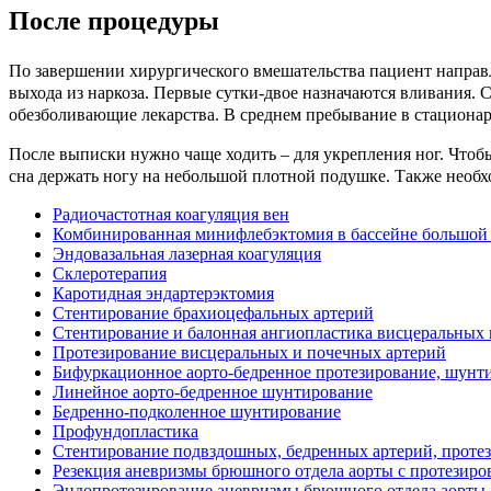
После процедуры
По завершении хирургического вмешательства пациент направ
выхода из наркоза. Первые сутки-двое назначаются вливания. 
обезболивающие лекарства. В среднем пребывание в стационаре
После выписки нужно чаще ходить – для укрепления ног. Чтобы
сна держать ногу на небольшой плотной подушке. Также необ
Радиочастотная коагуляция вен
Комбинированная минифлебэктомия в бассейне большой
Эндовазальная лазерная коагуляция
Склеротерапия
Каротидная эндартерэктомия
Стентирование брахиоцефальных артерий
Стентирование и балонная ангиопластика висцеральных 
Протезирование висцеральных и почечных артерий
Бифуркационное аорто-бедренное протезирование, шунт
Линейное аорто-бедренное шунтирование
Бедренно-подколенное шунтирование
Профундопластика
Стентирование подвздошных, бедренных артерий, проте
Резекция аневризмы брюшного отдела аорты с протезиро
Эндопротезирование аневризмы брюшного отдела аорты