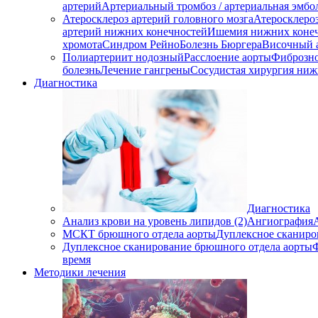
артерий
Артериальный тромбоз / артериальная эмбо
Атеросклероз артерий головного мозга
Атеросклеро
артерий нижних конечностей
Ишемия нижних коне
хромота
Синдром Рейно
Болезнь Бюргера
Височный 
Полиартериит нодозный
Расслоение аорты
Фиброзно
болезнь
Лечение гангрены
Сосудистая хирургия ниж
Диагностика
Диагностика
Анализ крови на уровень липидов (2)
Ангиография
МСКТ брюшного отдела аорты
Дуплексное сканиро
Дуплексное сканирование брюшного отдела аорты
время
Методики лечения