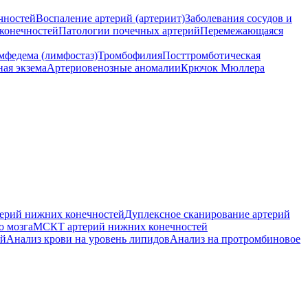
чностей
Воспаление артерий (артериит)
Заболевания сосудов и
конечностей
Патологии почечных артерий
Перемежающаяся
мфедема (лимфостаз)
Тромбофилия
Посттромботическая
ная экзема
Артериовенозные аномалии
Крючок Мюллера
ерий нижних конечностей
Дуплексное сканирование артерий
о мозга
МСКТ артерий нижних конечностей
ей
Анализ крови на уровень липидов
Анализ на протромбиновое