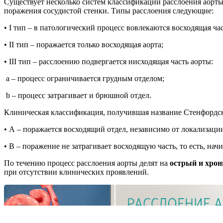
Существует несколько систем классификации расслоения аорт
поражения сосудистой стенки. Типы расслоения следующие:
• I тип – в патологический процесс вовлекаются восходящая част
• II тип – поражается только восходящая аорта;
• III тип – расслоению подвергается нисходящая часть аорты:
a – процесс ограничивается грудным отделом;
b – процесс затрагивает и брюшной отдел.
Клиническая классификация, получившая название Стенфордско
• А – поражается восходящий отдел, независимо от локализац
• В – поражение не затрагивает восходящую часть, то есть, н
По течению процесс расслоения аорты делят на
острый и хрон
при отсутствии клинических проявлений.