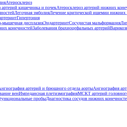
лия
Атеросклероз
з артерий кишечника и почек
Атеросклероз артерий нижних коне
чностей
Легочная эмболия
Лечение критической ишемии нижних 
артериит
Гипертония
-мышечная дисплазия
Эндартериит
Сосудистая мальформация
Ли
них конечностей
Заболевания брахиоцефальных артерий
Варикоз
Ангиография артерий и брюшного отдела аорты
Ангиография арт
вание вен
Импедансная плетизмография
МСКТ артерий головног
Функциональные пробы
Диагностика сосудов нижних конечност