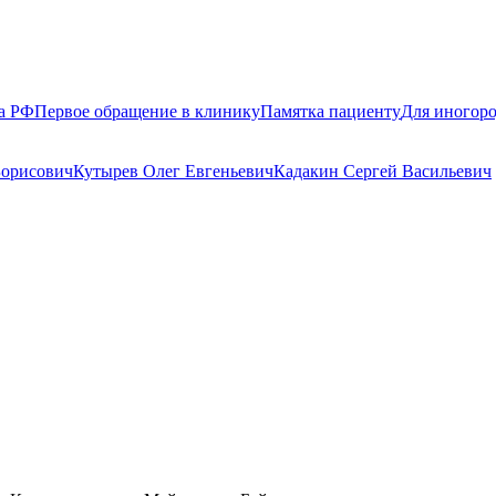
а РФ
Первое обращение в клинику
Памятка пациенту
Для иногор
Борисович
Кутырев Олег Евгеньевич
Кадакин Сергей Васильевич