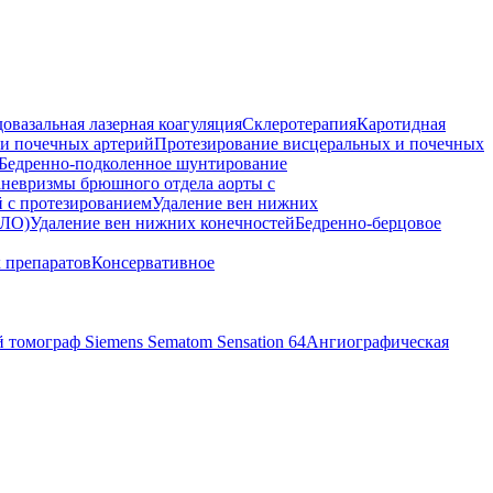
овазальная лазерная коагуляция
Склеротерапия
Каротидная
 и почечных артерий
Протезирование висцеральных и почечных
Бедренно-подколенное шунтирование
аневризмы брюшного отдела аорты с
 с протезированием
Удаление вен нижних
ЛО)
Удаление вен нижних конечностей
Бедренно-берцовое
 препаратов
Консервативное
томограф Siemens Sematom Sensation 64
Ангиографическая