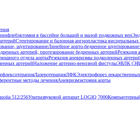
ения
нифлебэктомия в бассейне большой и малой подкожных вен
Энд
артерий
Стентирование и балонная ангиопластика висцеральных
ование, шунтирование
Линейное аорто-бедренное шунтирование
дренных артерий, протезирование бедренных артерий
Резекция 
рюшного отдела аорты
Резекция аневризмы подколенных артерий
ленных артерий
Наложение артерио-венозной фистулы
ЭВЛК (ЭВ
ефлексотерапия
Лазеротерапия
ЛФК
Электрофорез лекарственных
ерентные методы лечения
Аневризмэктомия аорты
uoiia 512/256
Ультразвуковой аппарат LOGIQ 7000
Компьютерный 