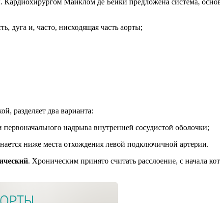
ы. Кардиохирургом Майклом де Бейки предложена система, осно
ь, дуга и, часто, нисходящая часть аорты;
й, разделяет два варианта:
ии первоначального надрыва внутренней сосудистой оболочки;
ачинается ниже места отхождения левой подключичной артерии.
ический
. Хроническим принято считать расслоение, с начала ко