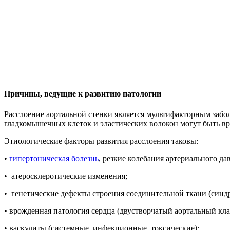
Причины, ведущие к развитию патологии
Расслоение аортальной стенки является мультифакторным забо
гладкомышечных клеток и эластических волокон могут быть в
Этиологические факторы развития расслоения таковы:
•
гипертоническая болезнь
, резкие колебания артериального да
• атеросклеротические изменения;
• генетические дефекты строения соединительной ткани (син
• врожденная патология сердца (двустворчатый аортальный кл
• васкулиты (системные, инфекционные, токсические);