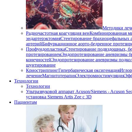
Методики леч
Радиочастотная коагуляция вен
Комбинированная ми
эндартерэктомия
Стентирование брахиоцефальных 
артерий
Бифуркационное аорто-бедренное протезир
Профундопластика
Стентирование подвздошных, бе
протезированием
Эндопротезирование аневризмы б
конечностей
Эндопротезирование аневризмы подко
шунтирование
Криостриппинг
Гипербарическая оксигенация
Иглор
лечение
Магнитотерапия
Электромиостимуляция
Эфф
Технологии
Технологии
Ультразвуковой аппарат Acuson/Siemens - Acuson Seq
установка Siemens Artis Zee с 3D
Пациентам