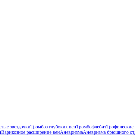
стые звездочки
Тромбоз глубоких вен
Тромбофлебит
Трофические 
и
Варикозное расширение вен
Аневризма
Аневризма брюшного от