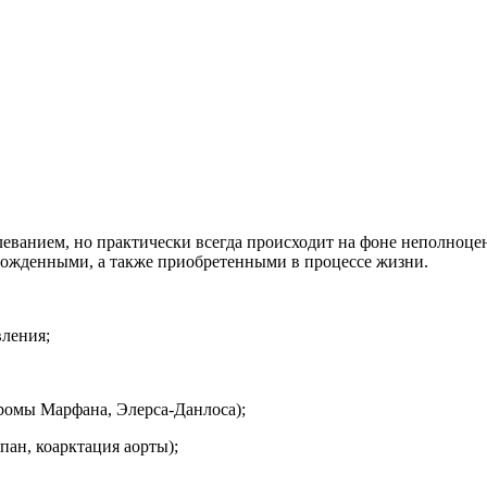
леванием, но практически всегда происходит на фоне неполноце
рожденными, а также приобретенными в процессе жизни.
вления;
дромы Марфана, Элерса-Данлоса);
апан, коарктация аорты);