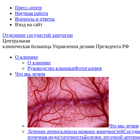
Пресс-центр
Научная работа
Вопросы и ответы
Вход на сайт
Отделение
сосудистой хирургии
Центральная
клиническая больница
Управления делами Президента РФ
О клинике
О клинике
Руководство клиники
Фотогалерея
Что мы лечим
Что мы лечим
Лечение атеросклероза нижних конечностей
Сосуди
почечная недостаточность
Болезни легочной артери