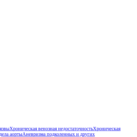
язвы
Хроническая венозная недостаточность
Хроническая
дела аорты
Аневризма подколенных и других