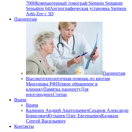
7000
Компьютерный томограф Siemens Sematom
Sensation 64
Ангиографическая установка Siemens
Artis Zee с 3D
Пациентам
Пациентам
Высокотехнологичная помощь по квотам
Минздрава РФ
Первое обращение в
клинику
Памятка пациенту
Для
иногородних
Статьи
Врачи
Врачи
Калинин Андрей Анатольевич
Сахаров Александр
Борисович
Кутырев Олег Евгеньевич
Кадакин
Сергей Васильевич
Контакты