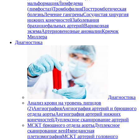
мальформация
Лимфедема
(лимфостаз)
Тромбофилия
Посттромботическая
болезнь
Лечение гангрены
Сосудистая хирургия
нижних конечностей
Заболевания
брахиоцефальных артерий
Варикозная
экзема
Артериовенозные аномалии
Крючок
Мюллера
Диагностика
Диагностика
Анализ крови на уровень липидов
(2)
Ангиография
Ангиография артерий и брюшного
отдела аорты
Ангиография артерий нижних
конечностей
Дуплексное сканирование артерий
МСКТ брюшного отдела аорты
Дуплексное
сканирование вен
Импедансная
плетизмография
МСКТ артерий головного