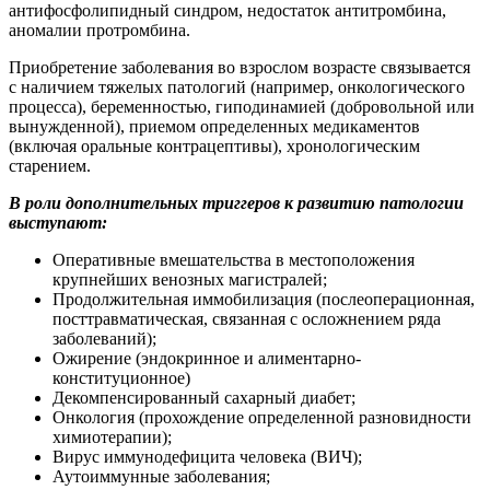
антифосфолипидный синдром, недостаток антитромбина,
аномалии протромбина.
Приобретение заболевания во взрослом возрасте связывается
с наличием тяжелых патологий (например, онкологического
процесса), беременностью, гиподинамией (добровольной или
вынужденной), приемом определенных медикаментов
(включая оральные контрацептивы), хронологическим
старением.
В роли дополнительных триггеров к развитию патологии
выступают:
Оперативные вмешательства в местоположения
крупнейших венозных магистралей;
Продолжительная иммобилизация (послеоперационная,
посттравматическая, связанная с осложнением ряда
заболеваний);
Ожирение (эндокринное и алиментарно-
конституционное)
Декомпенсированный сахарный диабет;
Онкология (прохождение определенной разновидности
химиотерапии);
Вирус иммунодефицита человека (ВИЧ);
Аутоиммунные заболевания;