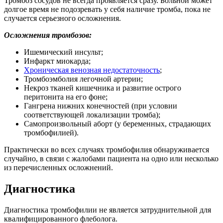
Тромбоз сосудов не всегда проявляется сразу. Больной может
долгое время не подозревать у себя наличие тромба, пока не
случается серьезного осложнения.
Осложнения тромбозов:
Ишемический инсульт;
Инфаркт миокарда;
Хроническая венозная недостаточность
;
Тромбоэмболия легочной артерии;
Некроз тканей кишечника и развитие острого
перитонита на его фоне;
Гангрена нижних конечностей (при условии
соответствующей локализации тромба);
Самопроизвольный аборт (у беременных, страдающих
тромбофилией).
Практически во всех случаях тромбофилия обнаруживается
случайно, в связи с жалобами пациента на одно или несколько
из перечисленных осложнений.
Диагностика
Диагностика тромбофилии не является затруднительной для
квалифицированного флеболога.