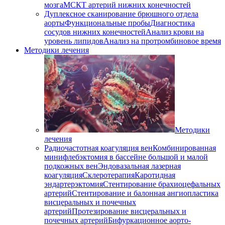
мозга
МСКТ артерий нижних конечностей
Дуплексное сканирование брюшного отдела
аорты
Функциональные пробы
Диагностика
сосудов нижних конечностей
Анализ крови на
уровень липидов
Анализ на протромбиновое время
Методики лечения
Методики
лечения
Радиочастотная коагуляция вен
Комбинированная
минифлебэктомия в бассейне большой и малой
подкожных вен
Эндовазальная лазерная
коагуляция
Склеротерапия
Каротидная
эндартерэктомия
Стентирование брахиоцефальных
артерий
Стентирование и балонная ангиопластика
висцеральных и почечных
артерий
Протезирование висцеральных и
почечных артерий
Бифуркационное аорто-