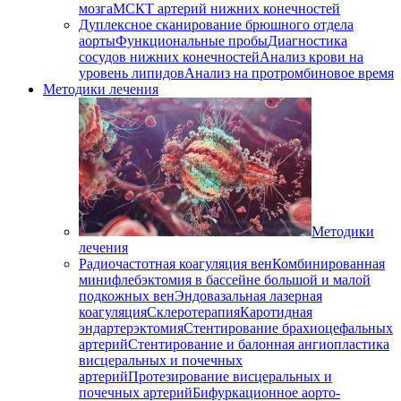
мозга
МСКТ артерий нижних конечностей
Дуплексное сканирование брюшного отдела
аорты
Функциональные пробы
Диагностика
сосудов нижних конечностей
Анализ крови на
уровень липидов
Анализ на протромбиновое время
Методики лечения
Методики
лечения
Радиочастотная коагуляция вен
Комбинированная
минифлебэктомия в бассейне большой и малой
подкожных вен
Эндовазальная лазерная
коагуляция
Склеротерапия
Каротидная
эндартерэктомия
Стентирование брахиоцефальных
артерий
Стентирование и балонная ангиопластика
висцеральных и почечных
артерий
Протезирование висцеральных и
почечных артерий
Бифуркационное аорто-