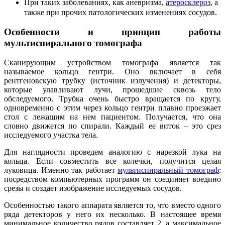
При таких заболеваниях, как аневризма,
атеросклероз
, а
также при прочих патологических изменениях сосудов.
Особенности и принцип работы
мультиспирального томографа
Сканирующим устройством томографа является так
называемое кольцо гентри. Оно включает в себя
рентгеновскую трубку (источник излучения) и детекторы,
которые улавливают лучи, прошедшие сквозь тело
обследуемого. Трубка очень быстро вращается по кругу,
одновременно с этим через кольцо гентри плавно проезжает
стол с лежащим на нем пациентом. Получается, что она
словно движется по спирали. Каждый ее виток – это срез
исследуемого участка тела.
Для наглядности проведем аналогию с нарезкой лука на
кольца. Если совместить все колечки, получится целая
луковица. Именно так работает
мультиспиральный томограф
:
посредством компьютерных программ он соединяет воедино
срезы и создает изображение исследуемых сосудов.
Особенностью такого аппарата является то, что вместо одного
ряда детекторов у него их несколько. В настоящее время
минимальное количество рядов составляет 2, а максимальное