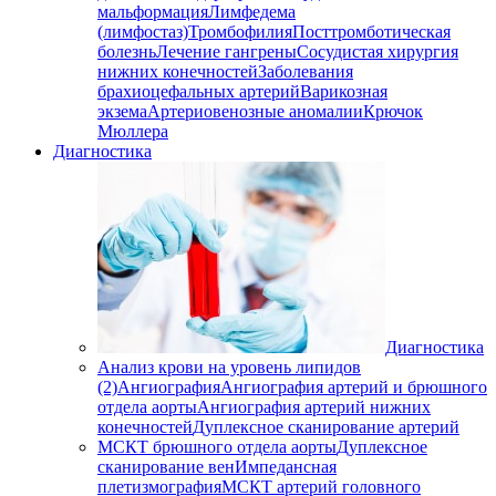
мальформация
Лимфедема
(лимфостаз)
Тромбофилия
Посттромботическая
болезнь
Лечение гангрены
Сосудистая хирургия
нижних конечностей
Заболевания
брахиоцефальных артерий
Варикозная
экзема
Артериовенозные аномалии
Крючок
Мюллера
Диагностика
Диагностика
Анализ крови на уровень липидов
(2)
Ангиография
Ангиография артерий и брюшного
отдела аорты
Ангиография артерий нижних
конечностей
Дуплексное сканирование артерий
МСКТ брюшного отдела аорты
Дуплексное
сканирование вен
Импедансная
плетизмография
МСКТ артерий головного