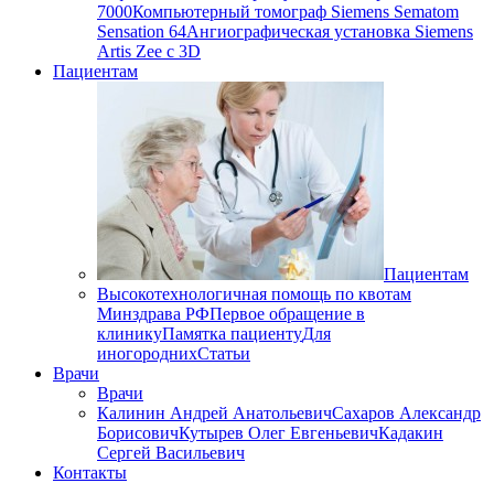
7000
Компьютерный томограф Siemens Sematom
Sensation 64
Ангиографическая установка Siemens
Artis Zee с 3D
Пациентам
Пациентам
Высокотехнологичная помощь по квотам
Минздрава РФ
Первое обращение в
клинику
Памятка пациенту
Для
иногородних
Статьи
Врачи
Врачи
Калинин Андрей Анатольевич
Сахаров Александр
Борисович
Кутырев Олег Евгеньевич
Кадакин
Сергей Васильевич
Контакты