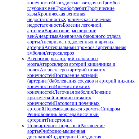
конечностей
Сосудистые звездочки
Тромбоз
глубоких вен
Тромбофлебит
Трофические
язвы
Хроническая венозная
недостаточность
Хроническая почечная
недостаточность
Болезни легочной
артерии
Варикозное расширение
вен
Аневризма
Аневризма брюшного отдела
аорты
Аневризма подколенных и других
артерий
Артериальный тромбоз / артериальная
эмболия
Атеросклероз
Атеросклероз артерий головного
мозга
Атеросклероз артерий кишечника и
почек
Атеросклероз артерий нижних
конечностей
Воспаление артерий
(артериит)
Заболевания сосудов и артерий нижних
конечностей
Ишемия нижних
конечностей
Легочная эмболия
Лечение
критической ишемии нижних
конечностей
Патологии почечных
артерий
Перемежающаяся хромота
Синдром
Рейно
Болезнь Бюргера
Височный
артериит
Гипертония
Полиартериит нодозный
Расслоение
аорты
Фиброзно-мышечная
дисплазия
Эндартериит
Сосудистая