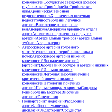
конечностей
Сосудистые звездочки
Тромбоз
глубоких вен
Тромбофлебит
Трофические
язвы
Хроническая венозная
недостаточность
Хроническая почечная
недостаточность
Болезни легочной
артерии
Варикозное расширение
вен
Аневризма
Аневризма брюшного отдела
аорты
Аневризма подколенных и других
артерий
Артериальный тромбоз / артериальная
эмболия
Атеросклероз
Атеросклероз артерий головного
мозга
Атеросклероз артерий кишечника и
почек
Атеросклероз артерий нижних
конечностей
Воспаление артерий
(артериит)
Заболевания сосудов и артерий нижних
конечностей
Ишемия нижних
конечностей
Легочная эмболия
Лечение
критической ишемии нижних
конечностей
Патологии почечных
артерий
Перемежающаяся хромота
Синдром
Рейно
Болезнь Бюргера
Височный
артериит
Гипертония
Полиартериит нодозный
Расслоение
аорты
Фиброзно-мышечная
дисплазия
Эндартериит
Сосудистая