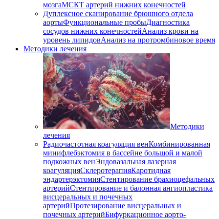
мозга
МСКТ артерий нижних конечностей
Дуплексное сканирование брюшного отдела
аорты
Функциональные пробы
Диагностика
сосудов нижних конечностей
Анализ крови на
уровень липидов
Анализ на протромбиновое время
Методики лечения
Методики
лечения
Радиочастотная коагуляция вен
Комбинированная
минифлебэктомия в бассейне большой и малой
подкожных вен
Эндовазальная лазерная
коагуляция
Склеротерапия
Каротидная
эндартерэктомия
Стентирование брахиоцефальных
артерий
Стентирование и балонная ангиопластика
висцеральных и почечных
артерий
Протезирование висцеральных и
почечных артерий
Бифуркационное аорто-