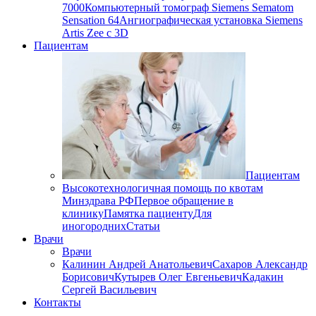
7000
Компьютерный томограф Siemens Sematom
Sensation 64
Ангиографическая установка Siemens
Artis Zee с 3D
Пациентам
Пациентам
Высокотехнологичная помощь по квотам
Минздрава РФ
Первое обращение в
клинику
Памятка пациенту
Для
иногородних
Статьи
Врачи
Врачи
Калинин Андрей Анатольевич
Сахаров Александр
Борисович
Кутырев Олег Евгеньевич
Кадакин
Сергей Васильевич
Контакты