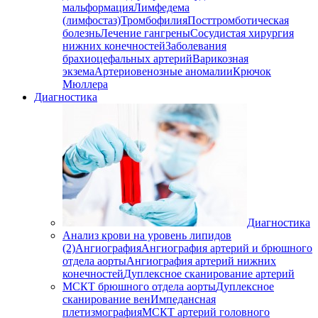
мальформация
Лимфедема
(лимфостаз)
Тромбофилия
Посттромботическая
болезнь
Лечение гангрены
Сосудистая хирургия
нижних конечностей
Заболевания
брахиоцефальных артерий
Варикозная
экзема
Артериовенозные аномалии
Крючок
Мюллера
Диагностика
Диагностика
Анализ крови на уровень липидов
(2)
Ангиография
Ангиография артерий и брюшного
отдела аорты
Ангиография артерий нижних
конечностей
Дуплексное сканирование артерий
МСКТ брюшного отдела аорты
Дуплексное
сканирование вен
Импедансная
плетизмография
МСКТ артерий головного