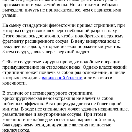
протяженности удаляемой вены. Ноги с такими рубцами
выглядели ничуть не привлекательнее, чем с варикозными
узлами.
На смену стандартной флебэктомии пришел стриппинг, при
котором сосуд извлекался через небольшой разрез в паху.
Этого оказалось достаточно, чтобы подобраться к верхнему
фрагменту расширенного сосуда. В вену внедрялся зонд с
режущей насадкой, который иссекал пораженный участок.
Затем сосуд удалялся через верхний надрез.
Сейчас сосудистые хирурги проводят подобные операции
преимущественно на стволовых венах. Однако классический
стриппинг может повлечь за собой ряд осложнений, в числе
которых рецидивы
варикозной болезни
и лимфостаз в
конечности.
В отличие от нетемпературного стриппинга,
криохирургическая веноэкстракция не влечет за собой
побочных эффектов. Вся процедура длится не более одной
минуты. В ходе нее специалист может удалить искривленные,
разветвленные и закупоренные сосуды. При этом в
конечности не наблюдается остатков варикозной ткани,
благодаря чему рецидивирующие явления полностью
исключаются.