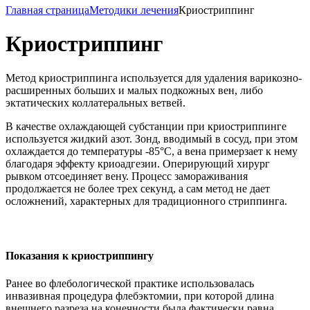
Главная страница
Методики лечения
Криостриппинг
Криостриппинг
Метод криостриппинга используется для удаления варикозно-
расширенных больших и малых подкожных вен, либо
эктатических коллатеральных ветвей.
В качестве охлаждающей субстанции при криостриппинге
используется жидкий азот. Зонд, вводимый в сосуд, при этом
охлаждается до температуры -85°С, а вена примерзает к нему
благодаря эффекту криоадгезии. Оперирующий хирург
рывком отсоединяет вену. Процесс замораживания
продолжается не более трех секунд, а сам метод не дает
осложнений, характерных для традиционного стриппинга.
Показания к криостриппингу
Ранее во флебологической практике использовалась
инвазивная процедура флебэктомии, при которой длина
внешнего разреза на конечности была фактически равна