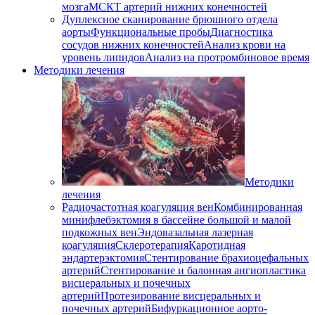
мозга
МСКТ артерий нижних конечностей
Дуплексное сканирование брюшного отдела
аорты
Функциональные пробы
Диагностика
сосудов нижних конечностей
Анализ крови на
уровень липидов
Анализ на протромбиновое время
Методики лечения
Методики
лечения
Радиочастотная коагуляция вен
Комбинированная
минифлебэктомия в бассейне большой и малой
подкожных вен
Эндовазальная лазерная
коагуляция
Склеротерапия
Каротидная
эндартерэктомия
Стентирование брахиоцефальных
артерий
Стентирование и балонная ангиопластика
висцеральных и почечных
артерий
Протезирование висцеральных и
почечных артерий
Бифуркационное аорто-