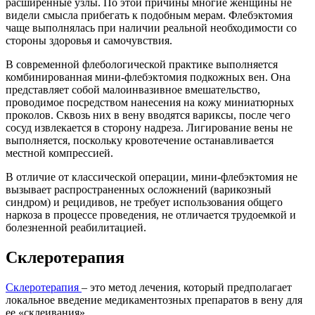
расширенные узлы. По этой причины многие женщины не
видели смысла прибегать к подобным мерам. Флебэктомия
чаще выполнялась при наличии реальной необходимости со
стороны здоровья и самочувствия.
В современной флебологической практике выполняется
комбинированная мини-флебэктомия подкожных вен. Она
представляет собой малоинвазивное вмешательство,
проводимое посредством нанесения на кожу миниатюрных
проколов. Сквозь них в вену вводятся вариксы, после чего
сосуд извлекается в сторону надреза. Лигирование вены не
выполняется, поскольку кровотечение останавливается
местной компрессией.
В отличие от классической операции, мини-флебэктомия не
вызывает распространенных осложнений (варикозный
синдром) и рецидивов, не требует использования общего
наркоза в процессе проведения, не отличается трудоемкой и
болезненной реабилитацией.
Склеротерапия
Склеротерапия
– это метод лечения, который предполагает
локальное введение медикаментозных препаратов в вену для
ее «склеивания».