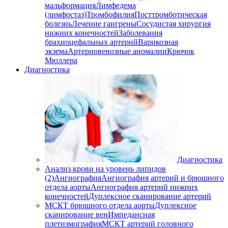
мальформация
Лимфедема
(лимфостаз)
Тромбофилия
Посттромботическая
болезнь
Лечение гангрены
Сосудистая хирургия
нижних конечностей
Заболевания
брахиоцефальных артерий
Варикозная
экзема
Артериовенозные аномалии
Крючок
Мюллера
Диагностика
Диагностика
Анализ крови на уровень липидов
(2)
Ангиография
Ангиография артерий и брюшного
отдела аорты
Ангиография артерий нижних
конечностей
Дуплексное сканирование артерий
МСКТ брюшного отдела аорты
Дуплексное
сканирование вен
Импедансная
плетизмография
МСКТ артерий головного