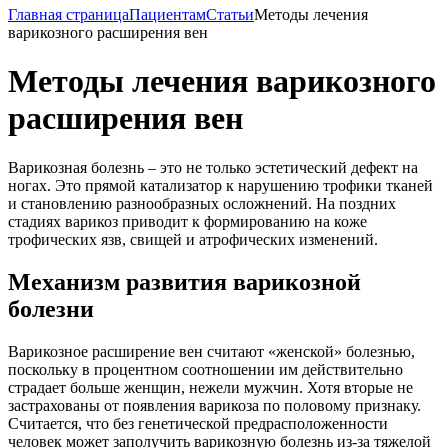
Главная страница
Пациентам
Статьи
Методы лечения
варикозного расширения вен
Методы лечения варикозного
расширения вен
Варикозная болезнь – это не только эстетический дефект на
ногах. Это прямой катализатор к нарушению трофики тканей
и становлению разнообразных осложнений. На поздних
стадиях варикоз приводит к формированию на коже
трофических язв, свищей и атрофических изменений.
Механизм развития варикозной
болезни
Варикозное расширение вен считают «женской» болезнью,
поскольку в процентном соотношении им действительно
страдает больше женщин, нежели мужчин. Хотя вторые не
застрахованы от появления варикоза по половому признаку.
Считается, что без генетической предрасположенности
человек может заполучить варикозную болезнь из-за тяжелой