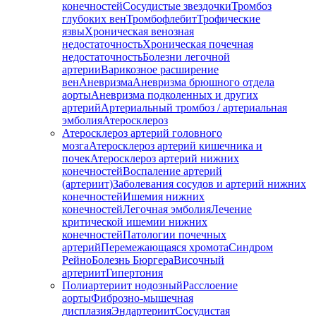
конечностей
Сосудистые звездочки
Тромбоз
глубоких вен
Тромбофлебит
Трофические
язвы
Хроническая венозная
недостаточность
Хроническая почечная
недостаточность
Болезни легочной
артерии
Варикозное расширение
вен
Аневризма
Аневризма брюшного отдела
аорты
Аневризма подколенных и других
артерий
Артериальный тромбоз / артериальная
эмболия
Атеросклероз
Атеросклероз артерий головного
мозга
Атеросклероз артерий кишечника и
почек
Атеросклероз артерий нижних
конечностей
Воспаление артерий
(артериит)
Заболевания сосудов и артерий нижних
конечностей
Ишемия нижних
конечностей
Легочная эмболия
Лечение
критической ишемии нижних
конечностей
Патологии почечных
артерий
Перемежающаяся хромота
Синдром
Рейно
Болезнь Бюргера
Височный
артериит
Гипертония
Полиартериит нодозный
Расслоение
аорты
Фиброзно-мышечная
дисплазия
Эндартериит
Сосудистая