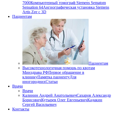
7000
Компьютерный томограф Siemens Sematom
Sensation 64
Ангиографическая установка Siemens
Artis Zee с 3D
Пациентам
Пациентам
Высокотехнологичная помощь по квотам
Минздрава РФ
Первое обращение в
клинику
Памятка пациенту
Для
иногородних
Статьи
Врачи
Врачи
Калинин Андрей Анатольевич
Сахаров Александр
Борисович
Кутырев Олег Евгеньевич
Кадакин
Сергей Васильевич
Контакты