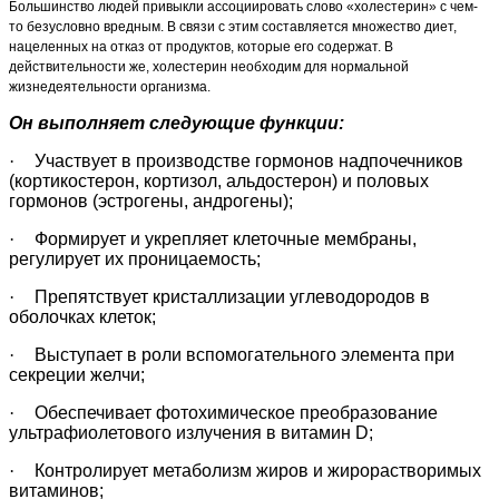
Большинство людей привыкли ассоциировать слово «холестерин» с чем-
то безусловно вредным. В связи с этим составляется множество диет,
нацеленных на отказ от продуктов, которые его содержат. В
действительности же, холестерин необходим для нормальной
жизнедеятельности организма.
Он выполняет следующие функции:
·
Участвует в производстве гормонов надпочечников
(кортикостерон, кортизол, альдостерон) и половых
гормонов (эстрогены, андрогены);
·
Формирует и укрепляет клеточные мембраны,
регулирует их проницаемость;
·
Препятствует кристаллизации углеводородов в
оболочках клеток;
·
Выступает в роли вспомогательного элемента при
секреции желчи;
·
Обеспечивает фотохимическое преобразование
ультрафиолетового излучения в витамин
D
;
·
Контролирует метаболизм жиров и жирорастворимых
витаминов;