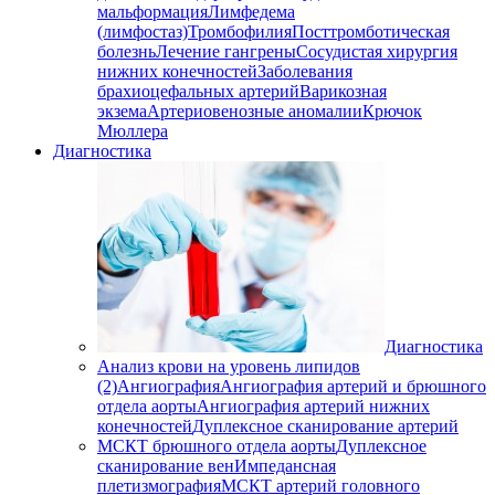
мальформация
Лимфедема
(лимфостаз)
Тромбофилия
Посттромботическая
болезнь
Лечение гангрены
Сосудистая хирургия
нижних конечностей
Заболевания
брахиоцефальных артерий
Варикозная
экзема
Артериовенозные аномалии
Крючок
Мюллера
Диагностика
Диагностика
Анализ крови на уровень липидов
(2)
Ангиография
Ангиография артерий и брюшного
отдела аорты
Ангиография артерий нижних
конечностей
Дуплексное сканирование артерий
МСКТ брюшного отдела аорты
Дуплексное
сканирование вен
Импедансная
плетизмография
МСКТ артерий головного