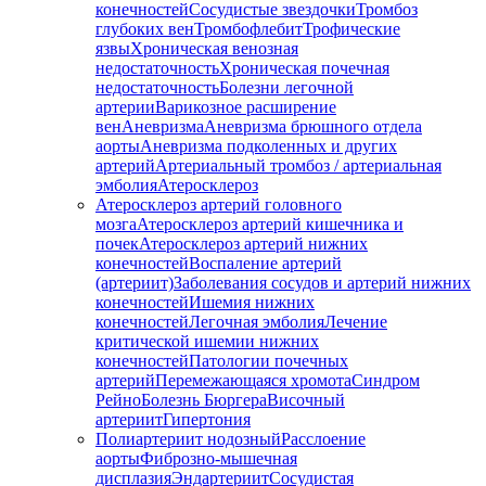
конечностей
Сосудистые звездочки
Тромбоз
глубоких вен
Тромбофлебит
Трофические
язвы
Хроническая венозная
недостаточность
Хроническая почечная
недостаточность
Болезни легочной
артерии
Варикозное расширение
вен
Аневризма
Аневризма брюшного отдела
аорты
Аневризма подколенных и других
артерий
Артериальный тромбоз / артериальная
эмболия
Атеросклероз
Атеросклероз артерий головного
мозга
Атеросклероз артерий кишечника и
почек
Атеросклероз артерий нижних
конечностей
Воспаление артерий
(артериит)
Заболевания сосудов и артерий нижних
конечностей
Ишемия нижних
конечностей
Легочная эмболия
Лечение
критической ишемии нижних
конечностей
Патологии почечных
артерий
Перемежающаяся хромота
Синдром
Рейно
Болезнь Бюргера
Височный
артериит
Гипертония
Полиартериит нодозный
Расслоение
аорты
Фиброзно-мышечная
дисплазия
Эндартериит
Сосудистая