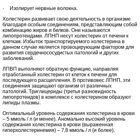
·
Изолирует нервные волокна.
Холестерин развивает свою деятельность в организме
благодаря особым соединениям, представляющим собой
комбинацию жиров и белков. Они называются
липопротеидами. ЛПНП несут холестерин от печени к
клеткам. Избыток транспортируемого холестерина в
данном случае является провоцирующим фактором для
развития сердечнососудистых патологий и других
заболеваний.
ЛПВП выполняют обратную функцию, направляя
отработанный холестерин от клеток к печени для
последующего расщепления. В противовес ЛПНП, эти
соединения защищают организм от различных
патологий. Триглицериды (третья разновидность
липопротеидов) в комплексе с холестерином образуют
липиды плазмы.
Оптимальный уровень содержания холестерина в крови
– 5 ммоль / л (и менее). Аномально высокий уровень
содержания холестерина в крови (выраженная
гиперхолестеринемия) – 7,8 ммоль / л (и более).