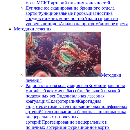
мозга
МСКТ артерий нижних конечностей
Дуплексное сканирование брюшного отдела
аорты
Функциональные пробы
Диагностика
сосудов нижних конечностей
Анализ крови на
уровень липидов
Анализ на протромбиновое время
Методики лечения
Методики
лечения
Радиочастотная коагуляция вен
Комбинированная
минифлебэктомия в бассейне большой и малой
подкожных вен
Эндовазальная лазерная
коагуляция
Склеротерапия
Каротидная
эндартерэктомия
Стентирование брахиоцефальных
артерий
Стентирование и балонная ангиопластика
висцеральных и почечных
артерий
Протезирование висцеральных и
почечных артерий
Бифуркационное аорто-