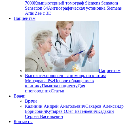
7000
Компьютерный томограф Siemens Sematom
Sensation 64
Ангиографическая установка Siemens
Artis Zee с 3D
Пациентам
Пациентам
Высокотехнологичная помощь по квотам
Минздрава РФ
Первое обращение в
клинику
Памятка пациенту
Для
иногородних
Статьи
Врачи
Врачи
Калинин Андрей Анатольевич
Сахаров Александр
Борисович
Кутырев Олег Евгеньевич
Кадакин
Сергей Васильевич
Контакты