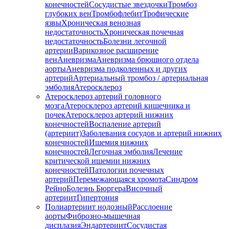
конечностей
Сосудистые звездочки
Тромбоз
глубоких вен
Тромбофлебит
Трофические
язвы
Хроническая венозная
недостаточность
Хроническая почечная
недостаточность
Болезни легочной
артерии
Варикозное расширение
вен
Аневризма
Аневризма брюшного отдела
аорты
Аневризма подколенных и других
артерий
Артериальный тромбоз / артериальная
эмболия
Атеросклероз
Атеросклероз артерий головного
мозга
Атеросклероз артерий кишечника и
почек
Атеросклероз артерий нижних
конечностей
Воспаление артерий
(артериит)
Заболевания сосудов и артерий нижних
конечностей
Ишемия нижних
конечностей
Легочная эмболия
Лечение
критической ишемии нижних
конечностей
Патологии почечных
артерий
Перемежающаяся хромота
Синдром
Рейно
Болезнь Бюргера
Височный
артериит
Гипертония
Полиартериит нодозный
Расслоение
аорты
Фиброзно-мышечная
дисплазия
Эндартериит
Сосудистая