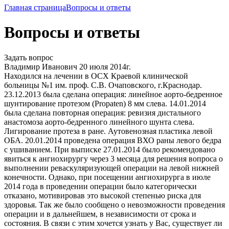
Главная страница
Вопросы и ответы
Вопросы и ответы
Задать вопрос
Владимир Иванович
20 июля 2014г.
Находился на лечении в ОСХ Краевой клинической
больницы №1 им. проф. С.В. Очаповского, г.Краснодар.
23.12.2013 была сделана операция: линейное аорто-бедренное
шунтирование протезом (Propaten) 8 мм слева. 14.01.2014
была сделана повторная операция: ревизия дистального
анастомоза аорто-бедренного линейного шунта слева.
Лигирование протеза в ране. Аутовенозная пластика левой
ОБА. 20.01.2014 проведена операция ВХО раны левого бедра
с ушиванием. При выписке 27.01.2014 было рекомендовано
явиться к ангиохирургу через 3 месяца для решения вопроса о
выполнении реваскуляризующей операции на левой нижней
конечности. Однако, при посещении ангиохирурга в июле
2014 года в проведении операции было категорически
отказано, мотивировав это высокой степенью риска для
здоровья. Так же было сообщено о невозможности проведения
операции и в дальнейшем, в независимости от срока и
состояния. В связи с этим хочется узнать у Вас, существует ли