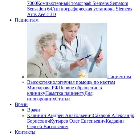
7000
Компьютерный томограф Siemens Sematom
Sensation 64
Ангиографическая установка Siemens
Artis Zee с 3D
Пациентам
Пациентам
Высокотехнологичная помощь по квотам
Минздрава РФ
Первое обращение в
клинику
Памятка пациенту
Для
иногородних
Статьи
Врачи
Врачи
Калинин Андрей Анатольевич
Сахаров Александр
Борисович
Кутырев Олег Евгеньевич
Кадакин
Сергей Васильевич
Контакты