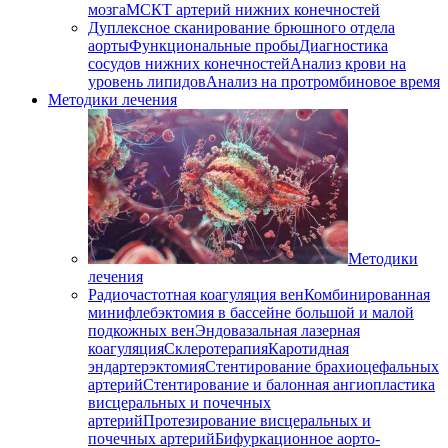
мозга
МСКТ артерий нижних конечностей
Дуплексное сканирование брюшного отдела
аорты
Функциональные пробы
Диагностика
сосудов нижних конечностей
Анализ крови на
уровень липидов
Анализ на протромбиновое время
Методики лечения
Методики
лечения
Радиочастотная коагуляция вен
Комбинированная
минифлебэктомия в бассейне большой и малой
подкожных вен
Эндовазальная лазерная
коагуляция
Склеротерапия
Каротидная
эндартерэктомия
Стентирование брахиоцефальных
артерий
Стентирование и балонная ангиопластика
висцеральных и почечных
артерий
Протезирование висцеральных и
почечных артерий
Бифуркационное аорто-