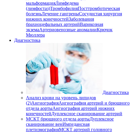
мальформация
Лимфедема
(лимфостаз)
Тромбофилия
Посттромботическая
болезнь
Лечение гангрены
Сосудистая хирургия
нижних конечностей
Заболевания
брахиоцефальных артерий
Варикозная
экзема
Артериовенозные аномалии
Крючок
Мюллера
Диагностика
Диагностика
Анализ крови на уровень липидов
(2)
Ангиография
Ангиография артерий и брюшного
отдела аорты
Ангиография артерий нижних
конечностей
Дуплексное сканирование артерий
МСКТ брюшного отдела аорты
Дуплексное
сканирование вен
Импедансная
плетизмография
МСКТ артерий головного