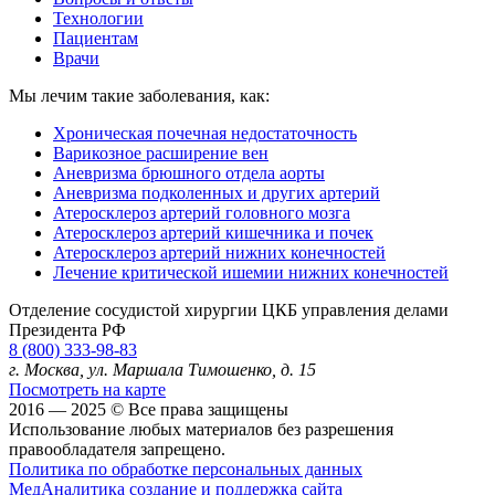
Технологии
Пациентам
Врачи
Мы лечим такие заболевания, как:
Хроническая почечная недостаточность
Варикозное расширение вен
Аневризма брюшного отдела аорты
Аневризма подколенных и других артерий
Атеросклероз артерий головного мозга
Атеросклероз артерий кишечника и почек
Атеросклероз артерий нижних конечностей
Лечение критической ишемии нижних конечностей
Отделение сосудистой хирургии ЦКБ управления делами
Президента РФ
8 (800) 333-98-83
г. Москва, ул. Маршала Тимошенко, д. 15
Посмотреть на карте
2016 — 2025 © Все права защищены
Использование любых материалов без разрешения
правообладателя запрещено.
Политика по обработке персональных данных
МедАналитика
создание и поддержка сайта